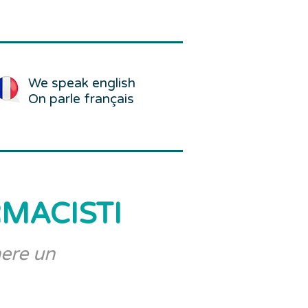
We speak english
On parle français
RMACISTI
nere un