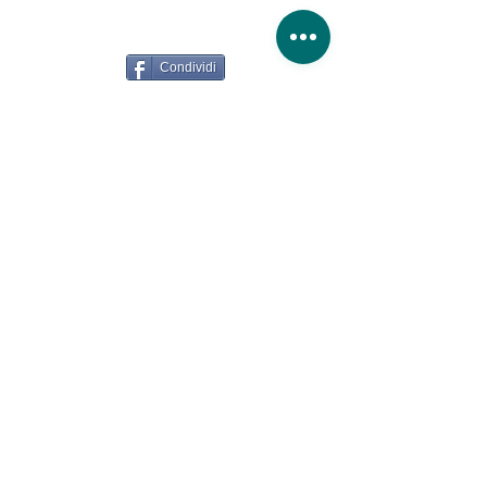
Condividi
©
2017-2026
. Marco Tarascio. Tutti i Diritti Riservati.
Farmacia San Valentino S.N.C.
dei Dottori Barbini
Silvia e Tarascio Marco. Via La Cal, 63/4 - 32020
Limana (BL)
tel.
0437 - 967318
P.Iva
01202910251
Informativa sulla
Privacy policy
privacy
Privacy policy fidelity Card
Informativa estesa sui cookie
Dichiarazione di Accessibilità