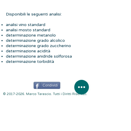
Disponibili le seguenti analisi:
analisi vino standard
analisi mosto standard
determinazione metanolo
determinazione grado alcolico
determinazione grado zuccherino
determinazione acidità
determinazione anidride solforosa
determinazione torbidità
Condividi
©
2017-2026
. Marco Tarascio. Tutti i Diritti Riservati.
Farmacia San Valentino S.N.C.
dei Dottori Barbini
Silvia e Tarascio Marco. Via La Cal, 63/4 - 32020
Limana (BL)
tel.
0437 - 967318
P.Iva
01202910251